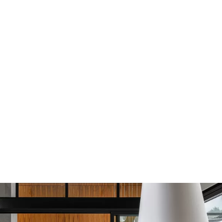
niversidade Federal de
uação em Arquitetura de
ção, realizou diversos
gendo os segmentos
cionais.