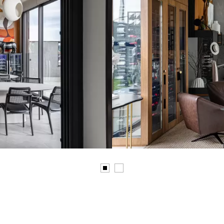
Nosso escritório desenvolve projetos de ar
que unem sofisticação, funcionalidade e co
Acreditamos em espaços atemporais, marcad
proporções equilibradas e ambientes integr
moderno se expressa de forma elegante e a
paulamoschetta@terra.com.br
www.instagram.com/anapaulamoschetta