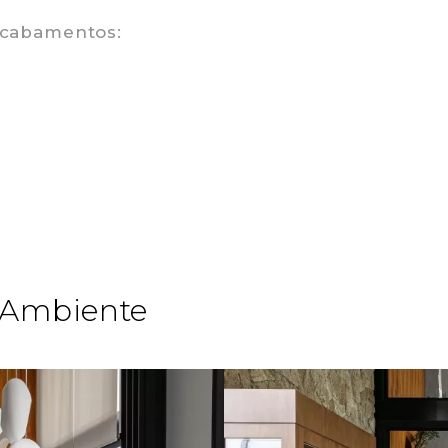
acabamentos:
Ana Paula Moschetta
Especificador
e Ambiente
Formada em Arquitetura e Urbanismo pela U
Santa Catarina desde 1996, possui pós-grad
Interiores. Durante esses trinta anos de atua
projetos de edificações e interiores, abran
residenciais, comerciais, industriais e institu