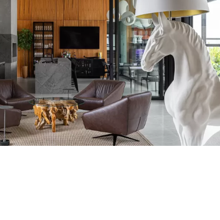
quitetura contemporânea
nexão com a natureza.
os por linhas limpas,
ados, onde o design
colhedora.