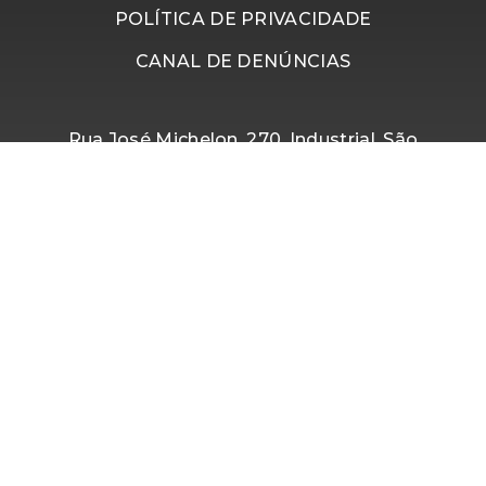
POLÍTICA DE PRIVACIDADE
CANAL DE DENÚNCIAS
Rua José Michelon, 270, Industrial, São
Marcos, Rio Grande do Sul - Brasil
Segunda à Quinta, das 07h45 às 17h50.
Sexta, das 07h15 às 16h15.
(54) 3291-8300