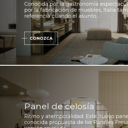
Conocida por la gastronomía espectacula
por la fabricación de muebles, Italia ta
referencia cuando el asunto…
CONOZCA
Panel de celosía
Ritmo y atemporalidad. Este nuevo panel
conocida propuesta de los Paneles Fresa