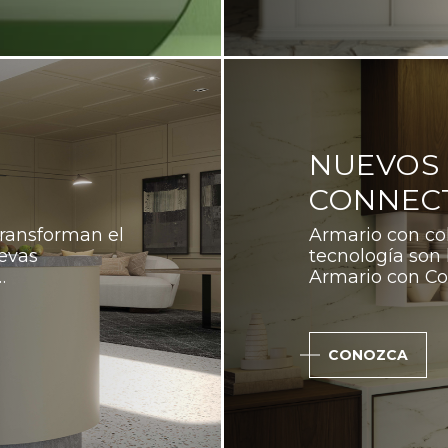
NUEVOS 
CONNEC
ransforman el
Armario con co
uevas
tecnología son l
…
Armario con Co
CONOZCA