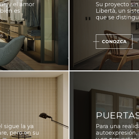
r, y el amor
Su proyecto sin
mbién es
Libertà, un sis
que se disting
CONOZCA
PUERTAS
 sigue la ya
Para una realid
re, pero en su
autoexpresión,