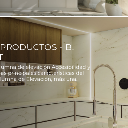
PRODUCTOS - B.
T
lumna de elevación Accesibilidad y
as principales características del
lumna de Elevación, más una…