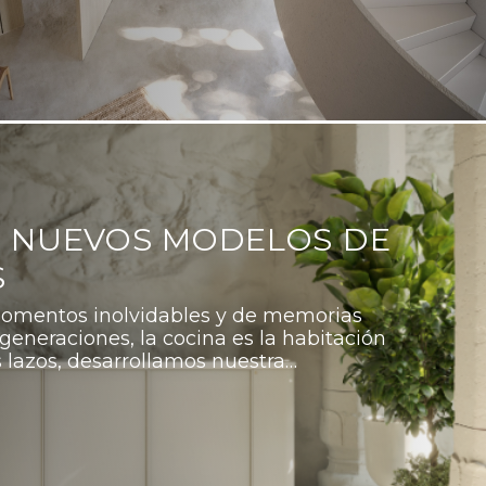
- NUEVOS MODELOS DE
S
omentos inolvidables y de memorias
generaciones, la cocina es la habitación
lazos, desarrollamos nuestra…